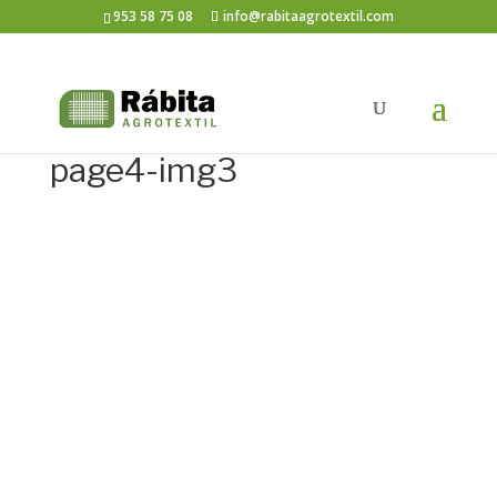
953 58 75 08
info@rabitaagrotextil.com
page4-img3