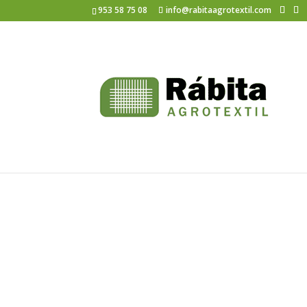
953 58 75 08
info@rabitaagrotextil.com
Sombreo45vr