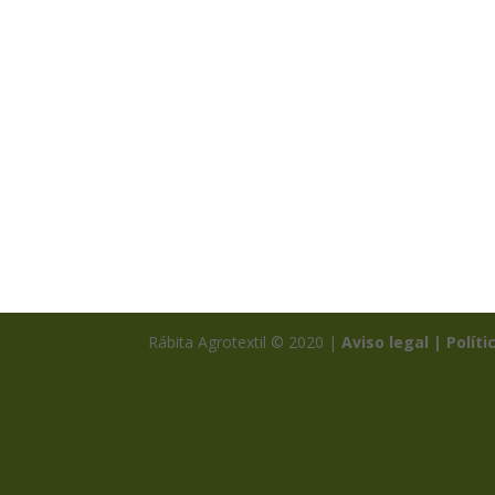
Rábita Agrotextil © 2020 |
Aviso legal |
Políti