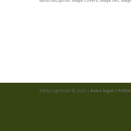
siloschutzgitter, silage covers, silage net, sila
Rábita Agrotextil © 2020 |
Aviso legal |
Políti