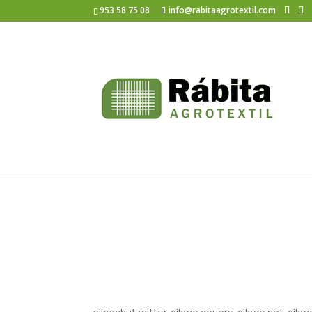
953 58 75 08
info@rabitaagrotextil.com
Rabita Silage