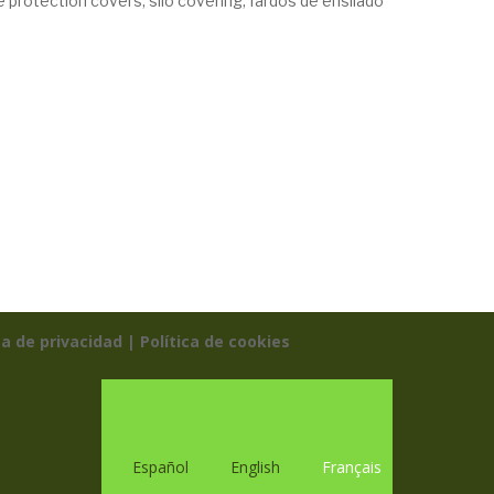
ge protection covers, silo covering, fardos de ensilado
ca de privacidad |
Política de cookies
Español
English
Français