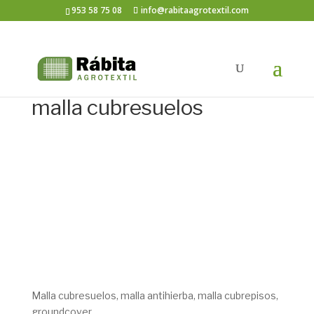
953 58 75 08
info@rabitaagrotextil.com
malla cubresuelos
Malla cubresuelos, malla antihierba, malla cubrepisos,
groundcover