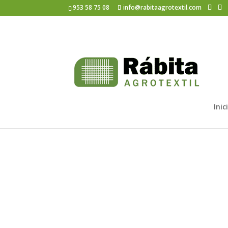
953 58 75 08
info@rabitaagrotextil.com
10072023b
Inic