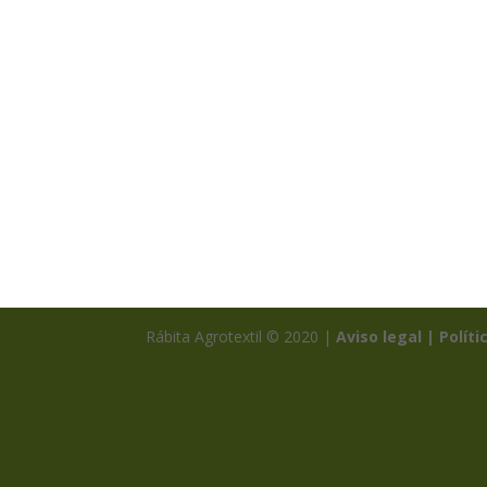
Rábita Agrotextil © 2020 |
Aviso legal |
Políti