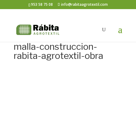
953 58 75 08
info@rabitaagrotextil.com
malla-construccion-
rabita-agrotextil-obra