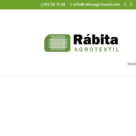
953 58 75 08
info@rabitaagrotextil.com
2303_Rabita_MARZO
Inic