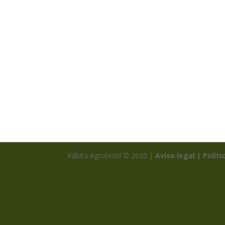
Rábita Agrotextil © 2020 |
Aviso legal |
Políti