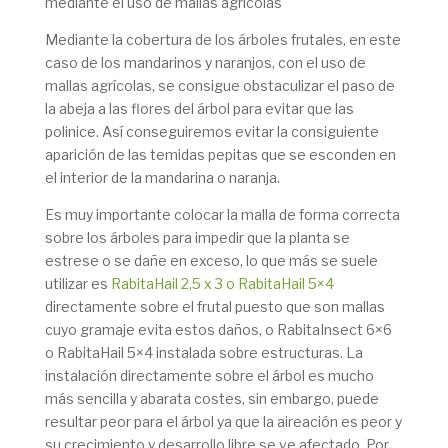
mediante el uso de mallas agrícolas
Mediante la cobertura de los árboles frutales, en este
caso de los mandarinos y naranjos, con el uso de
mallas agrícolas, se consigue obstaculizar el paso de
la abeja a las flores del árbol para evitar que las
polinice. Así conseguiremos evitar la consiguiente
aparición de las temidas pepitas que se esconden en
el interior de la mandarina o naranja.
Es muy importante colocar la malla de forma correcta
sobre los árboles para impedir que la planta se
estrese o se dañe en exceso, lo que más se suele
utilizar es
RabitaHail 2,5 x 3 o RabitaHail 5×4
directamente sobre el frutal puesto que son mallas
cuyo gramaje evita estos daños, o RabitaInsect 6×6
o RabitaHail 5×4 instalada sobre estructuras. La
instalación directamente sobre el árbol es mucho
más sencilla y abarata costes, sin embargo, puede
resultar peor para el árbol ya que la aireación es peor y
su crecimiento y desarrollo libre se ve afectado. Por