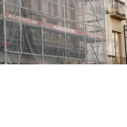
monofilament en chaîne et
de rubans de raphia en
trame, tous en
polyéthylène haute densité.
Rábita Construction
Filet d’échafaudage / Filet d’échafaudage / Filet
d’échafaudage / Filet d’échafaudage / Filet
périphérique / Clôture de protection de la vie