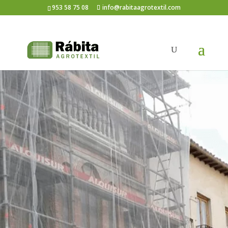
953 58 75 08
info@rabitaagrotextil.com
Construction
Il s’agit d’un agrotextile
dont les caractéristiques
sont très similaires à celles
de l’ombrage. Ce tissu est
composé de fils