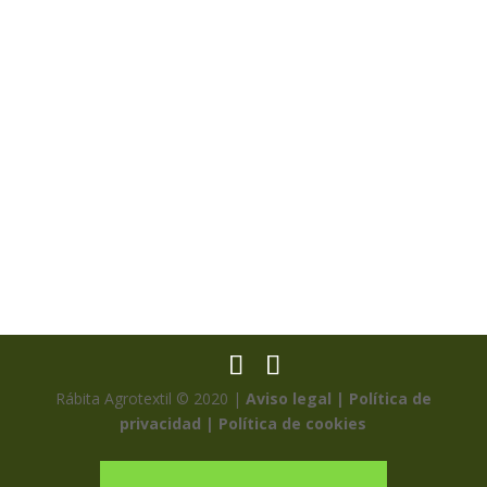
ENVOYER
Rábita Agrotextil © 2020 |
Aviso legal |
Política de
privacidad |
Política de cookies