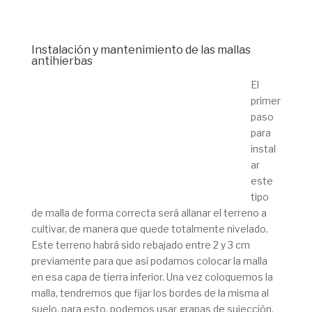
Instalación y mantenimiento de las mallas
antihierbas
El
primer
paso
para
instal
ar
este
tipo
de malla de forma correcta será allanar el terreno a
cultivar, de manera que quede totalmente nivelado.
Este terreno habrá sido rebajado entre 2 y 3 cm
previamente para que así podamos colocar la malla
en esa capa de tierra inferior.
Una vez coloquemos la
malla, tendremos que fijar los bordes de la misma al
suelo, para esto, podemos usar grapas de sujección.