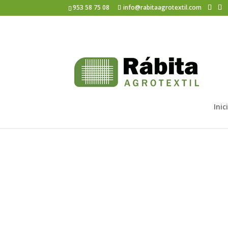
953 58 75 08
info@rabitaagrotextil.com
goteo
Inic