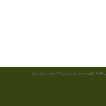
Rábita Agrotextil © 2020 |
Aviso legal |
Políti